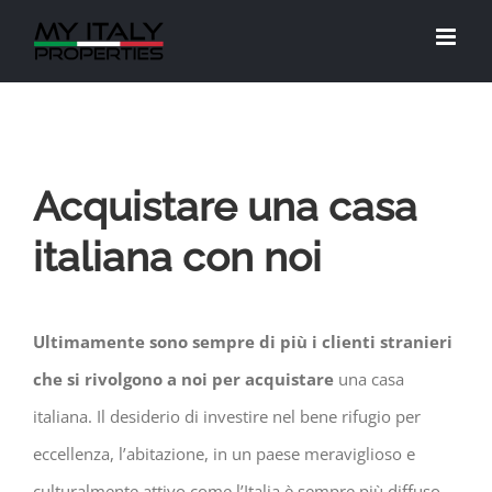
Salta
al
contenuto
Acquistare una casa
italiana con noi
Ultimamente sono sempre di più i clienti stranieri
che si rivolgono a noi per acquistare
una casa
italiana. Il desiderio di investire nel bene rifugio per
eccellenza, l’abitazione, in un paese meraviglioso e
culturalmente attivo come l’Italia è sempre più diffuso