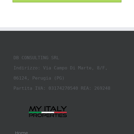
DB CONSULTING SRL

Indirizzo: Via Campo Di Marte, 8/F, 
06124, Perugia (PG)

Partita IVA: 03174270540 REA: 269248
Home