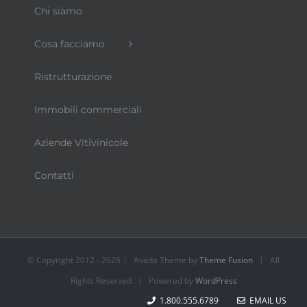
Chi siamo
Cosa facciamo
Ristrutturazione
Immobili commerciali
Aziende Vitivinicole
Contatti
© Copyright 2012 -
2026 | Avada Theme by
Theme Fusion
| All
Rights Reserved | Powered by
WordPress
1.800.555.6789
EMAIL US