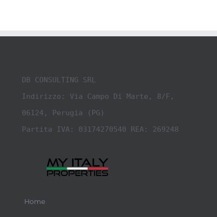
DB CONSULTING SRL

Indirizzo: Via Campo Di Marte, 8/F, 
06124, Perugia (PG)

Partita IVA: 03174270540 REA: 269248
Home