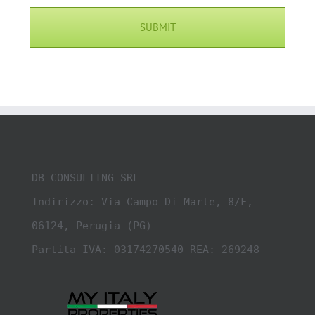
DB CONSULTING SRL

Indirizzo: Via Campo Di Marte, 8/F, 
06124, Perugia (PG)

Partita IVA: 03174270540 REA: 269248