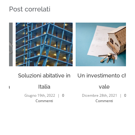
Post correlati
in
Un investimento che
Scegli la tua casa
vale
italiana
Dicembre 28th, 2021
|
0
Giugno 19th, 2022
|
0
Commenti
Commenti