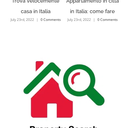
a
Trova velocemente
Appartamento in città
casa in Italia
in Italia: come fare
ap
ts
July 23rd, 2022
|
0 Comments
July 23rd, 2022
|
0 Comments
Ju